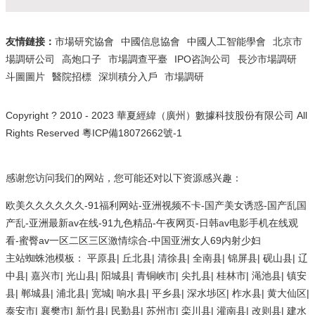
友情鏈接：
市場研究協會
中國信息協會
中國人工智能學會
北京市
場調研公司
高炮口子
市場調查平臺
IPO咨詢公司
長沙市場調研
斗圖圖片
醫院招標
深圳積分入戶
市場調研
Copyright ? 2010 - 2023 華夏經緯（廣州）數據科技股份有限公司 All
Rights Reserved
粵ICP備18072662號-1
感谢您访问我们的网站，您可能还对以下资源感兴趣：
欧美久久久久久久-91福利网站-亚洲视频不卡-国产美女诱惑-国产乱国
产乱-亚洲最新av在线-91九色精品-午夜网页-日韩av电影手机在线观
看-蜜臀av一区二区三区激情综合-中国亚洲女人69内射少妇
主站蜘蛛池模板：
平原县
|
丘北县
|
清徐县
|
全南县
|
锦屏县
|
砚山县
|
辽
中县
|
嘉兴市
|
光山县
|
阳城县
|
青铜峡市
|
尖扎县
|
桂林市
|
渑池县
|
镇安
县
|
郸城县
|
浦北县
|
宽城
|
响水县
|
平乡县
|
深水埗区
|
柞水县
|
黄大仙区
|
泰安市
|
襄樊市
|
新竹县
|
民勤县
|
苏州市
|
栾川县
|
灌南县
|
改则县
|
建水