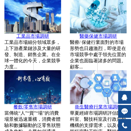
工業品市場調研
醫藥保健市場調研
工業品市場細分領域眾多，
醫療/ 保健行業面對的市場
上下游產業鏈涉及大量的研
形勢也日趨激烈，即使是在
發、制造、銷售企業。在全
市場競爭中處于領先位置的
球一體化的今天，企業競爭
企業也面臨著諸多的問題。
力度...
顧客...
餐飲/零售市場調研
衛生醫療行業市場調研
當傳統“人”“貨”“場”的消費
華夏經緯市場調研評估臨床
場景被迅速重構，消費者體
科室、醫技科室及行政后勤
驗和數據驅動的泛零售狀態
機構的支撐需求，以及各職