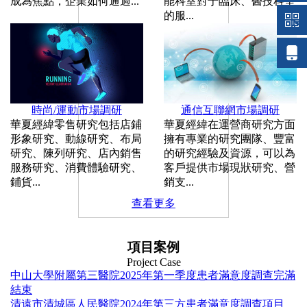
成為焦點，企業如何通過...
能科室對于臨床、醫技科室
的服...
時尚/運動市場調研
通信互聯網市場調研
華夏經緯零售研究包括店鋪
華夏經緯在運營商研究方面
形象研究、動線研究、布局
擁有專業的研究團隊、豐富
研究、陳列研究、店內銷售
的研究經驗及資源，可以為
服務研究、消費體驗研究、
客戶提供市場現狀研究、營
鋪貨...
銷支...
查看更多
項目案例
Project Case
中山大學附屬第三醫院2025年第一季度患者滿意度調查完滿
結束
清遠市清城區人民醫院2024年第三方患者滿意度調查項目