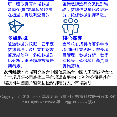
研，獲取真實市場數據，
匯總數據進行交叉比對驗
幫助企(事)業單位發現潛
證，數據信息量化多維細
在機遇，實現調查目的。
分，確保數據嚴謹準確。
多維數據
核心團隊
通過數據的挖掘，云平臺
團隊核心成員有著多年市
數據處理，多行業動態數
場調研從業經驗，擅長項
據定期監測，多維數據對
目管理、數據分析、數學
比分析，細分領域數據長
建模等，確保項目高質量
期積累。
實施落地。
友情鏈接：
市場研究協會
中國信息協會
中國人工智能學會
北
京市場調研公司
高炮口子
市場調查平臺
IPO咨詢公司
長沙市
場調研
斗圖圖片
醫院招標
深圳積分入戶
市場調研
Copyright ? 2010 - 2023 華夏經緯（廣州）數據科技股份有限公司
All Rights Reserved
粵ICP備18072662號-1