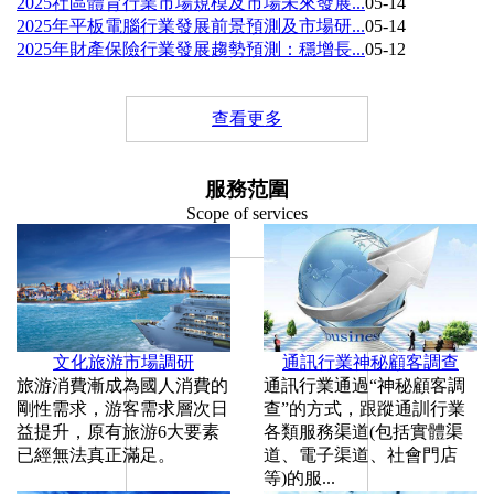
2025社區體育行業市場規模及市場未來發展...
05-14
2025年平板電腦行業發展前景預測及市場研...
05-14
2025年財產保險行業發展趨勢預測：穩增長...
05-12
查看更多
服務范圍
Scope of services
文化旅游市場調研
通訊行業神秘顧客調查
旅游消費漸成為國人消費的
通訊行業通過“神秘顧客調
剛性需求，游客需求層次日
查”的方式，跟蹤通訓行業
益提升，原有旅游6大要素
各類服務渠道(包括實體渠
已經無法真正滿足。
道、電子渠道、社會門店
等)的服...