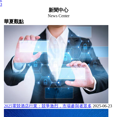
3
長沙
新聞中心
成都
News Center
深圳
華夏觀點
2025電競酒店行業：競爭激烈，市場參與者眾多
2025-06-23