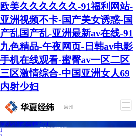
欧美久久久久久久-91福利网站-
亚洲视频不卡-国产美女诱惑-国
产乱国产乱-亚洲最新av在线-91
九色精品-午夜网页-日韩av电影
手机在线观看-蜜臀av一区二区
三区激情综合-中国亚洲女人69
内射少妇
廣州
廣州
華夏經緯市場調查公司
北京
1
武漢
2