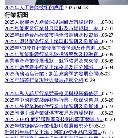
2025年人工智能技術的應用
2025-04-18
行業新聞
2025人形機器人產業深度調研及市場規模、...
07-01
2025智能家電行業發展現狀及市場規模、未...
07-01
2025年綠色食品行業市場全景調研及投資價...
06-27
2025年即時配送行業市場現狀調研及發展前...
06-23
2025年VR硬件行業發展前景預測及產業調...
06-17
2025年智能眼鏡行業風險投資態勢及投融資...
06-09
商業地產產業發展現狀、競爭格局及未來發...
06-05
2025年數字音樂行業市場格局及細分領域、...
06-04
2025商務酒店行業：將迎來廣闊的發展空間
06-03
2025年綠茶行業現狀與發展趨勢分析
05-29
2025年私人診所行業競爭格局與投資價值研...
05-27
2025年中國建筑裝飾材料行業：環保材料與...
05-26
2025年外貿業務軟件行業市場調研及發展趨...
05-23
2025智能手環產業鏈供需布局及市場規模、...
05-23
2025-2030年面部護理產業技術代際更替與市...
05-20
2025年螺旋鋼管行業現狀與發展趨勢分析
05-19
動漫衍生品行業市場：哪吒IP衍生品已覆蓋...
05-15